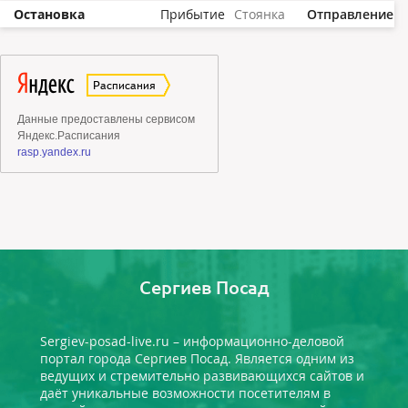
Остановка
Прибытие
Стоянка
Отправление
Сергиев Посад
Sergiev-posad-live.ru – информационно-деловой
портал города Сергиев Посад. Является одним из
ведущих и стремительно развивающихся сайтов и
даёт уникальные возможности посетителям в