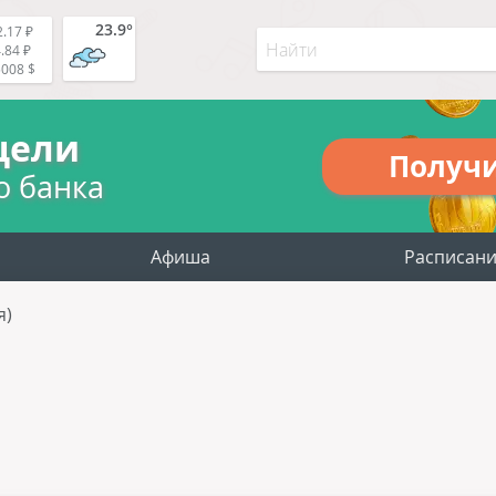
23.9°
.17 ₽
.84 ₽
5008 $
цели
Получ
о банка
Афиша
Расписан
я)