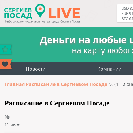
USD 82
EUR 94
BTC 6
Деньги на любые 
на карту любог
Новости
Компании
Главная
Расписание в Сергиевом Посаде
№ (11 июн
Расписание в Сергиевом Посаде
№
11 июня