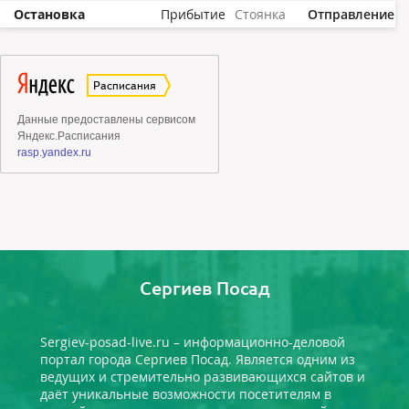
Остановка
Прибытие
Стоянка
Отправление
Сергиев Посад
Sergiev-posad-live.ru – информационно-деловой
портал города Сергиев Посад. Является одним из
ведущих и стремительно развивающихся сайтов и
даёт уникальные возможности посетителям в