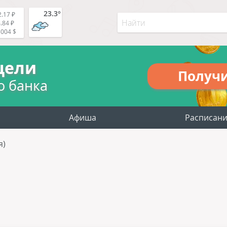
23.3°
.17 ₽
.84 ₽
5004 $
цели
Получ
о банка
Афиша
Расписан
я)