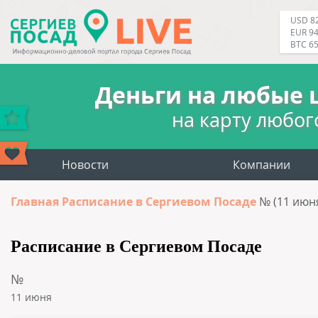
USD 82
EUR 94
BTC 6
Деньги на любые 
на карту любог
Новости
Компании
Главная
Расписание в Сергиевом Посаде
№ (11 июн
Расписание в Сергиевом Посаде
№
11 июня