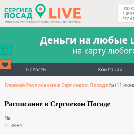
USD 82
EUR 94
BTC 6
Деньги на любые 
на карту любог
Новости
Компании
Главная
Расписание в Сергиевом Посаде
№ (11 июн
Расписание в Сергиевом Посаде
№
11 июня