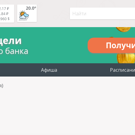
20.0°
.17 ₽
.84 ₽
4960 $
цели
Получ
о банка
Афиша
Расписан
я)