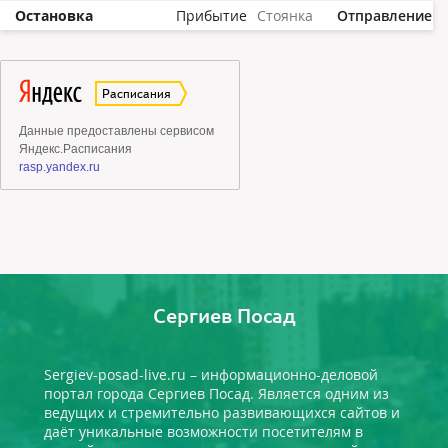
Остановка
Прибытие
Стоянка
Отправление
Сергиев Посад
Sergiev-posad-live.ru – информационно-деловой
портал города Сергиев Посад. Является одним из
ведущих и стремительно развивающихся сайтов и
даёт уникальные возможности посетителям в