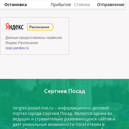
Остановка
Прибытие
Стоянка
Отправление
Сергиев Посад
Sergiev-posad-live.ru – информационно-деловой
портал города Сергиев Посад. Является одним из
ведущих и стремительно развивающихся сайтов и
даёт уникальные возможности посетителям в