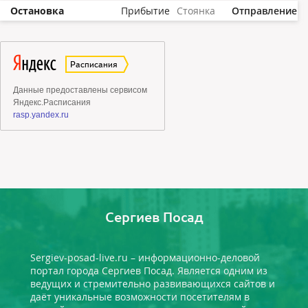
Остановка
Прибытие
Стоянка
Отправление
Сергиев Посад
Sergiev-posad-live.ru – информационно-деловой
портал города Сергиев Посад. Является одним из
ведущих и стремительно развивающихся сайтов и
даёт уникальные возможности посетителям в