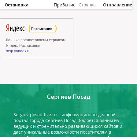
Остановка
Прибытие
Стоянка
Отправление
Сергиев Посад
Sergiev-posad-live.ru – информационно-деловой
портал города Сергиев Посад. Является одним из
ведущих и стремительно развивающихся сайтов и
даёт уникальные возможности посетителям в