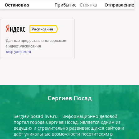
Остановка
Прибытие
Стоянка
Отправление
Сергиев Посад
Sergiev-posad-live.ru – информационно-деловой
портал города Сергиев Посад. Является одним из
ведущих и стремительно развивающихся сайтов и
даёт уникальные возможности посетителям в