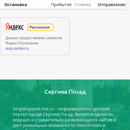
Остановка
Прибытие
Стоянка
Отправление
Сергиев Посад
Sergiev-posad-live.ru – информационно-деловой
портал города Сергиев Посад. Является одним из
ведущих и стремительно развивающихся сайтов и
даёт уникальные возможности посетителям в