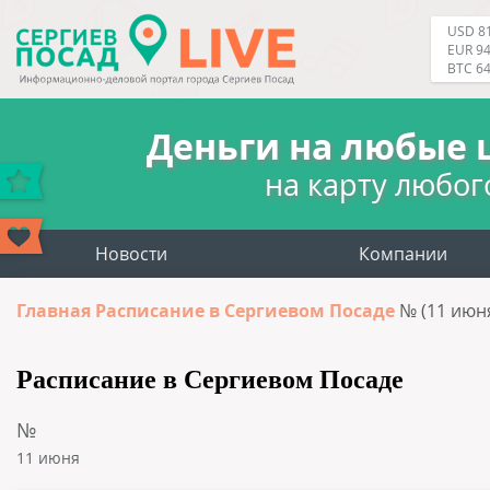
USD 81
EUR 94
BTC 6
Деньги на любые 
на карту любог
Новости
Компании
Главная
Расписание в Сергиевом Посаде
№ (11 июн
Расписание в Сергиевом Посаде
№
11 июня