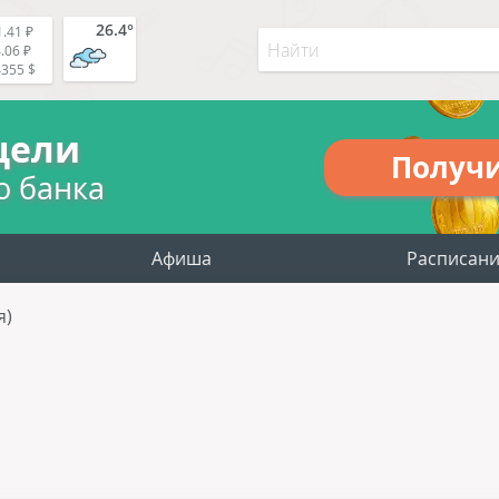
26.4°
.41 ₽
.06 ₽
4355 $
цели
Получ
о банка
Афиша
Расписан
я)