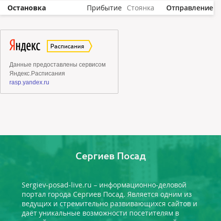
Остановка
Прибытие
Стоянка
Отправление
Сергиев Посад
Sergiev-posad-live.ru – информационно-деловой
портал города Сергиев Посад. Является одним из
ведущих и стремительно развивающихся сайтов и
даёт уникальные возможности посетителям в