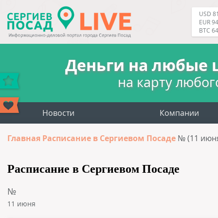
USD 81
EUR 94
BTC 6
Деньги на любые 
на карту любог
Новости
Компании
Главная
Расписание в Сергиевом Посаде
№ (11 июн
Расписание в Сергиевом Посаде
№
11 июня