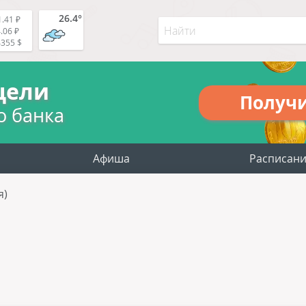
26.4°
.41 ₽
.06 ₽
4355 $
цели
Получ
о банка
Афиша
Расписан
я)