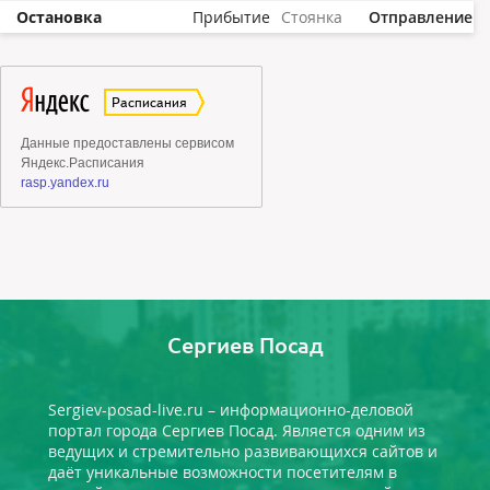
Остановка
Прибытие
Стоянка
Отправление
Сергиев Посад
Sergiev-posad-live.ru – информационно-деловой
портал города Сергиев Посад. Является одним из
ведущих и стремительно развивающихся сайтов и
даёт уникальные возможности посетителям в