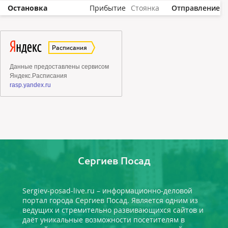
Остановка
Прибытие
Стоянка
Отправление
Сергиев Посад
Sergiev-posad-live.ru – информационно-деловой
портал города Сергиев Посад. Является одним из
ведущих и стремительно развивающихся сайтов и
даёт уникальные возможности посетителям в