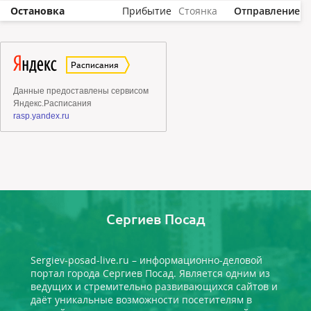
Остановка
Прибытие
Стоянка
Отправление
Сергиев Посад
Sergiev-posad-live.ru – информационно-деловой
портал города Сергиев Посад. Является одним из
ведущих и стремительно развивающихся сайтов и
даёт уникальные возможности посетителям в