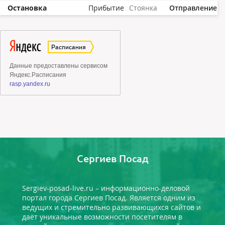
Остановка
Прибытие
Стоянка
Отправление
Сергиев Посад
Sergiev-posad-live.ru – информационно-деловой
портал города Сергиев Посад. Является одним из
ведущих и стремительно развивающихся сайтов и
даёт уникальные возможности посетителям в