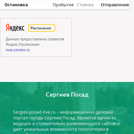
Остановка
Прибытие
Стоянка
Отправление
Сергиев Посад
Sergiev-posad-live.ru – информационно-деловой
портал города Сергиев Посад. Является одним из
ведущих и стремительно развивающихся сайтов и
даёт уникальные возможности посетителям в