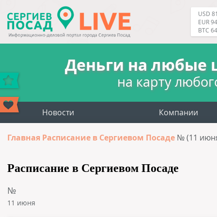
USD 81
EUR 94
BTC 6
Деньги на любые 
на карту любог
Новости
Компании
Главная
Расписание в Сергиевом Посаде
№ (11 июн
Расписание в Сергиевом Посаде
№
11 июня