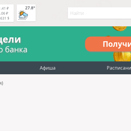
27.8°
.41 ₽
.06 ₽
4631 $
цели
Получ
о банка
Афиша
Расписан
я)