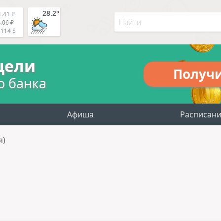
28.2°
.41 ₽
.06 ₽
5114 $
цели
Получ
о банка
Афиша
Расписан
я)