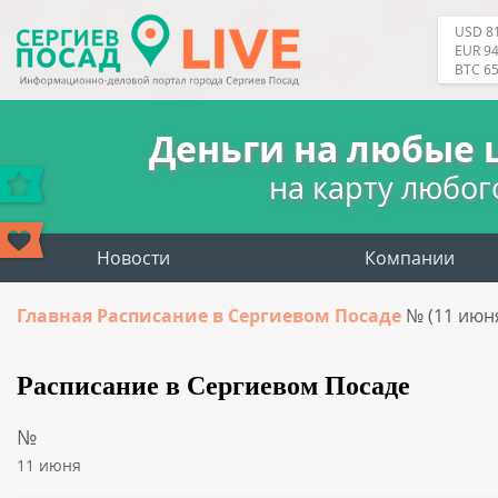
USD 81
EUR 94
BTC 6
Деньги на любые 
на карту любог
Новости
Компании
Главная
Расписание в Сергиевом Посаде
№ (11 июн
Расписание в Сергиевом Посаде
№
11 июня