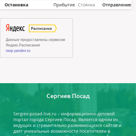
Остановка
Прибытие
Стоянка
Отправление
Сергиев Посад
Sergiev-posad-live.ru – информационно-деловой
портал города Сергиев Посад. Является одним из
ведущих и стремительно развивающихся сайтов и
даёт уникальные возможности посетителям в