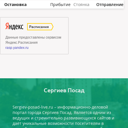
Остановка
Прибытие
Стоянка
Отправление
Сергиев Посад
Sergiev-posad-live.ru – информационно-деловой
портал города Сергиев Посад. Является одним из
ведущих и стремительно развивающихся сайтов и
даёт уникальные возможности посетителям в