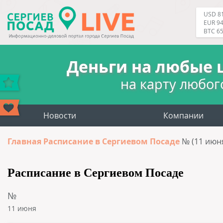
USD 81
EUR 94
BTC 6
Деньги на любые 
на карту любог
Новости
Компании
Главная
Расписание в Сергиевом Посаде
№ (11 июн
Расписание в Сергиевом Посаде
№
11 июня