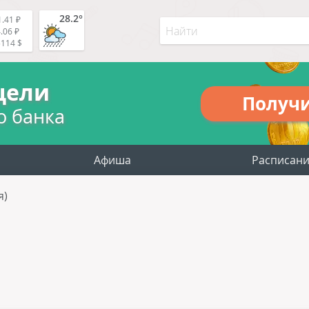
28.2°
.41 ₽
.06 ₽
5114 $
цели
Получ
о банка
Афиша
Расписан
я)