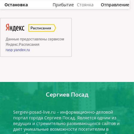
Остановка
Прибытие
Стоянка
Отправление
Сергиев Посад
Sergiev-posad-live.ru – информационно-деловой
портал города Сергиев Посад. Является одним из
ведущих и стремительно развивающихся сайтов и
даёт уникальные возможности посетителям в