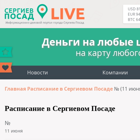
USD 81
EUR 94
BTC 6
Деньги на любые 
на карту любог
Новости
Компании
Главная
Расписание в Сергиевом Посаде
№ (11 июн
Расписание в Сергиевом Посаде
№
11 июня