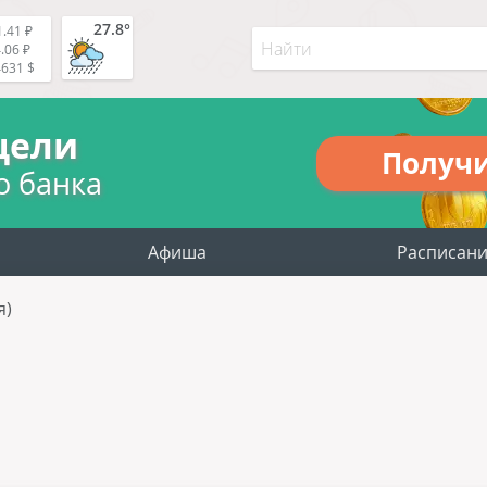
27.8°
.41 ₽
.06 ₽
4631 $
цели
Получ
о банка
Афиша
Расписан
я)