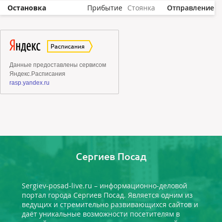
Остановка
Прибытие
Стоянка
Отправление
Сергиев Посад
Sergiev-posad-live.ru – информационно-деловой
портал города Сергиев Посад. Является одним из
ведущих и стремительно развивающихся сайтов и
даёт уникальные возможности посетителям в