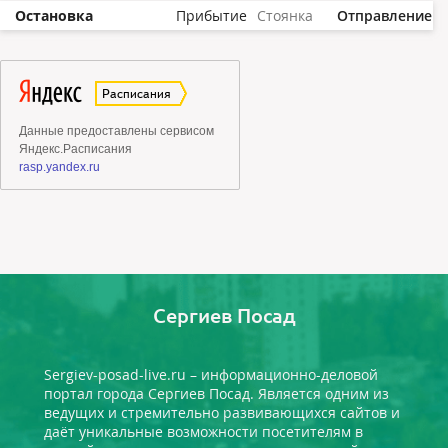
Остановка
Прибытие
Стоянка
Отправление
Сергиев Посад
Sergiev-posad-live.ru – информационно-деловой
портал города Сергиев Посад. Является одним из
ведущих и стремительно развивающихся сайтов и
даёт уникальные возможности посетителям в