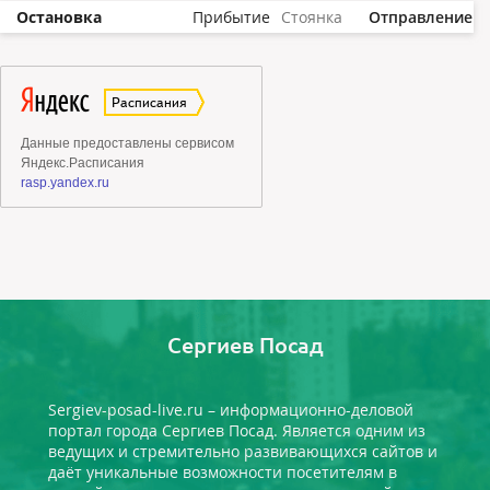
Остановка
Прибытие
Стоянка
Отправление
Сергиев Посад
Sergiev-posad-live.ru – информационно-деловой
портал города Сергиев Посад. Является одним из
ведущих и стремительно развивающихся сайтов и
даёт уникальные возможности посетителям в