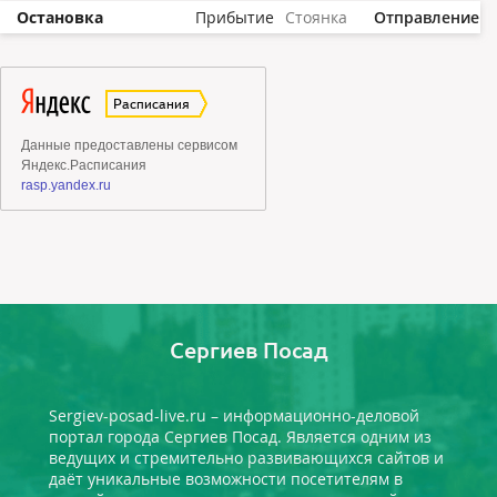
Остановка
Прибытие
Стоянка
Отправление
Сергиев Посад
Sergiev-posad-live.ru – информационно-деловой
портал города Сергиев Посад. Является одним из
ведущих и стремительно развивающихся сайтов и
даёт уникальные возможности посетителям в