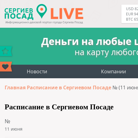
USD 82
EUR 94
BTC 6
Деньги на любые 
на карту любог
Новости
Компании
Главная
Расписание в Сергиевом Посаде
№ (11 июн
Расписание в Сергиевом Посаде
№
11 июня