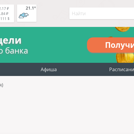
21.1°
.17 ₽
.84 ₽
5111 $
цели
Получ
о банка
Афиша
Расписан
я)