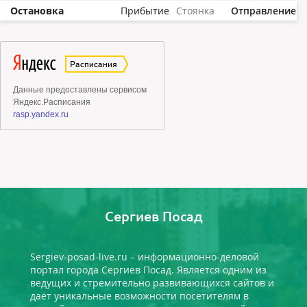
Остановка
Прибытие
Стоянка
Отправление
Сергиев Посад
Sergiev-posad-live.ru – информационно-деловой
портал города Сергиев Посад. Является одним из
ведущих и стремительно развивающихся сайтов и
даёт уникальные возможности посетителям в