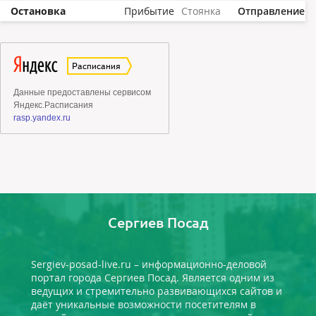
Остановка
Прибытие
Стоянка
Отправление
Сергиев Посад
Sergiev-posad-live.ru – информационно-деловой
портал города Сергиев Посад. Является одним из
ведущих и стремительно развивающихся сайтов и
даёт уникальные возможности посетителям в