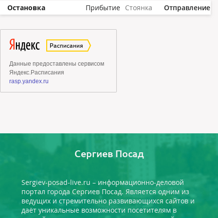
Остановка
Прибытие
Стоянка
Отправление
Сергиев Посад
Sergiev-posad-live.ru – информационно-деловой
портал города Сергиев Посад. Является одним из
ведущих и стремительно развивающихся сайтов и
даёт уникальные возможности посетителям в