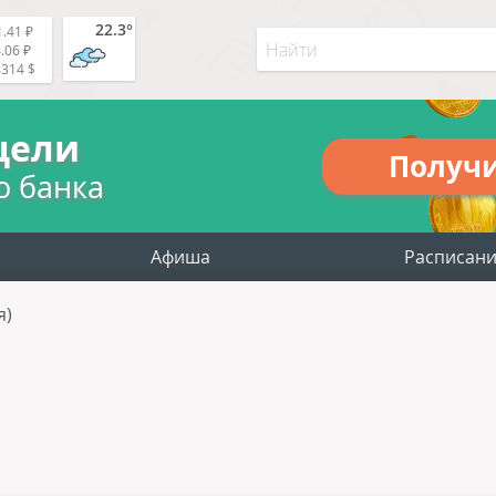
22.3°
.41 ₽
.06 ₽
4314 $
цели
Получ
о банка
Афиша
Расписан
я)