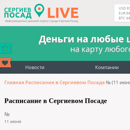
USD 81
EUR 94
BTC 6
Деньги на любые 
на карту любог
Новости
Компании
Главная
Расписание в Сергиевом Посаде
№ (11 июн
Расписание в Сергиевом Посаде
№
11 июня