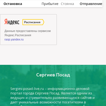
Остановка
Прибытие
Стоянка
Отправление
Сергиев Посад
Sergiev-posad-live.ru – информационно-деловой
портал города Сергиев Посад. Является одним из
ведущих и стремительно развивающихся сайтов и
даёт уникальные возможности посетителям в