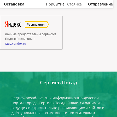
Остановка
Прибытие
Стоянка
Отправление
Сергиев Посад
Sergiev-posad-live.ru – информационно-деловой
портал города Сергиев Посад. Является одним из
ведущих и стремительно развивающихся сайтов и
даёт уникальные возможности посетителям в