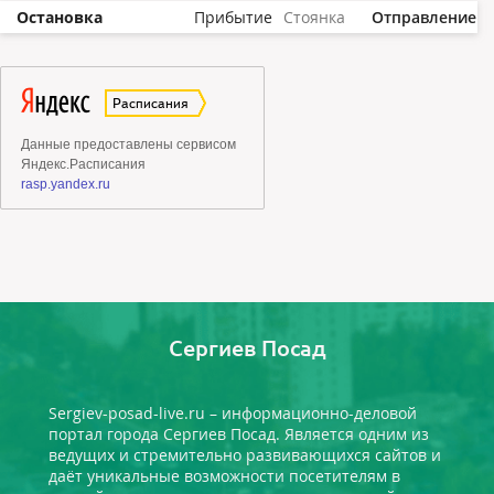
Остановка
Прибытие
Стоянка
Отправление
Сергиев Посад
Sergiev-posad-live.ru – информационно-деловой
портал города Сергиев Посад. Является одним из
ведущих и стремительно развивающихся сайтов и
даёт уникальные возможности посетителям в