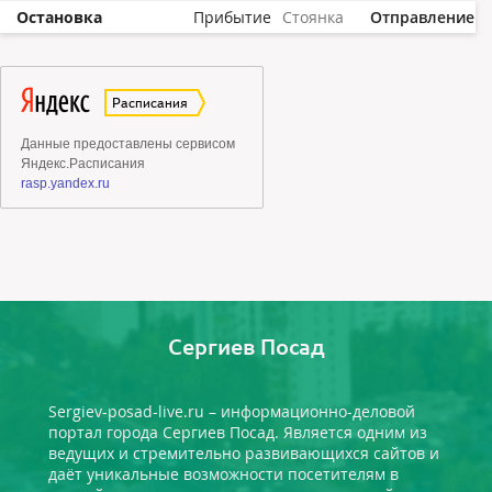
Остановка
Прибытие
Стоянка
Отправление
Сергиев Посад
Sergiev-posad-live.ru – информационно-деловой
портал города Сергиев Посад. Является одним из
ведущих и стремительно развивающихся сайтов и
даёт уникальные возможности посетителям в