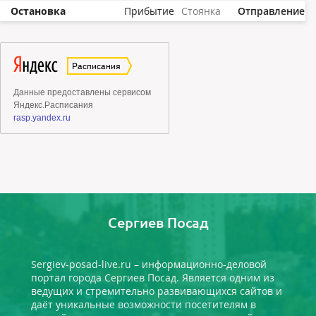
Остановка
Прибытие
Стоянка
Отправление
Сергиев Посад
Sergiev-posad-live.ru – информационно-деловой
портал города Сергиев Посад. Является одним из
ведущих и стремительно развивающихся сайтов и
даёт уникальные возможности посетителям в