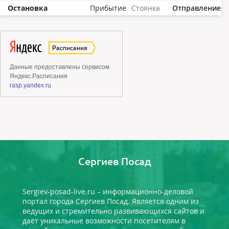
Остановка
Прибытие
Стоянка
Отправление
Сергиев Посад
Sergiev-posad-live.ru – информационно-деловой
портал города Сергиев Посад. Является одним из
ведущих и стремительно развивающихся сайтов и
даёт уникальные возможности посетителям в