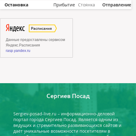
Остановка
Прибытие
Стоянка
Отправление
Сергиев Посад
Sergiev-posad-live.ru – информационно-деловой
портал города Сергиев Посад. Является одним из
ведущих и стремительно развивающихся сайтов и
даёт уникальные возможности посетителям в