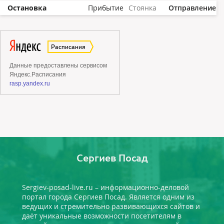
Остановка
Прибытие
Стоянка
Отправление
Сергиев Посад
Sergiev-posad-live.ru – информационно-деловой
портал города Сергиев Посад. Является одним из
ведущих и стремительно развивающихся сайтов и
даёт уникальные возможности посетителям в