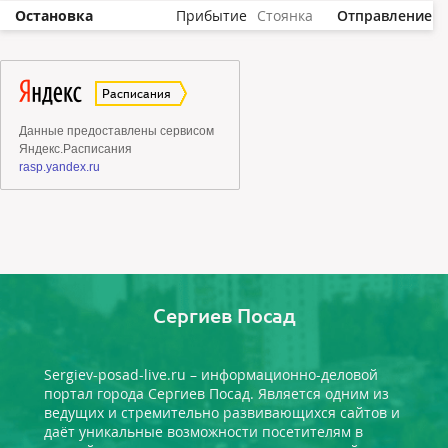
Остановка
Прибытие
Стоянка
Отправление
Сергиев Посад
Sergiev-posad-live.ru – информационно-деловой
портал города Сергиев Посад. Является одним из
ведущих и стремительно развивающихся сайтов и
даёт уникальные возможности посетителям в