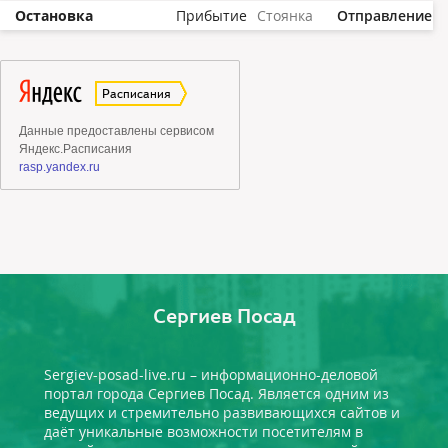
Остановка
Прибытие
Стоянка
Отправление
Сергиев Посад
Sergiev-posad-live.ru – информационно-деловой
портал города Сергиев Посад. Является одним из
ведущих и стремительно развивающихся сайтов и
даёт уникальные возможности посетителям в