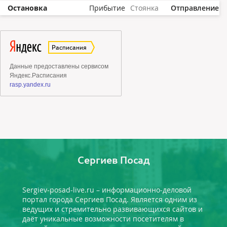
Остановка
Прибытие
Стоянка
Отправление
Сергиев Посад
Sergiev-posad-live.ru – информационно-деловой
портал города Сергиев Посад. Является одним из
ведущих и стремительно развивающихся сайтов и
даёт уникальные возможности посетителям в