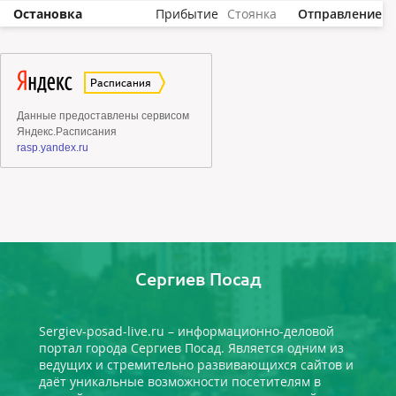
Остановка
Прибытие
Стоянка
Отправление
Сергиев Посад
Sergiev-posad-live.ru – информационно-деловой
портал города Сергиев Посад. Является одним из
ведущих и стремительно развивающихся сайтов и
даёт уникальные возможности посетителям в