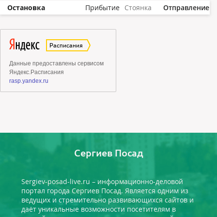
Остановка
Прибытие
Стоянка
Отправление
Сергиев Посад
Sergiev-posad-live.ru – информационно-деловой
портал города Сергиев Посад. Является одним из
ведущих и стремительно развивающихся сайтов и
даёт уникальные возможности посетителям в