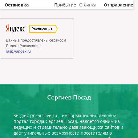
Остановка
Прибытие
Стоянка
Отправление
Сергиев Посад
Sergiev-posad-live.ru – информационно-деловой
портал города Сергиев Посад. Является одним из
ведущих и стремительно развивающихся сайтов и
даёт уникальные возможности посетителям в