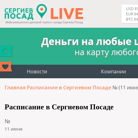
USD 81
EUR 94
BTC 6
Деньги на любые 
на карту любог
Новости
Компании
Главная
Расписание в Сергиевом Посаде
№ (11 июн
Расписание в Сергиевом Посаде
№
11 июня