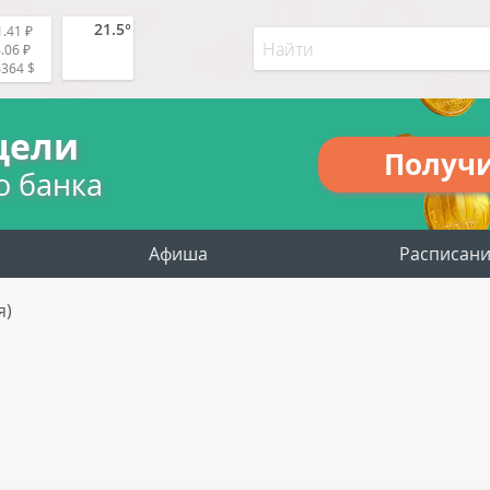
21.5°
.41 ₽
.06 ₽
4364 $
цели
Получ
о банка
Афиша
Расписан
я)